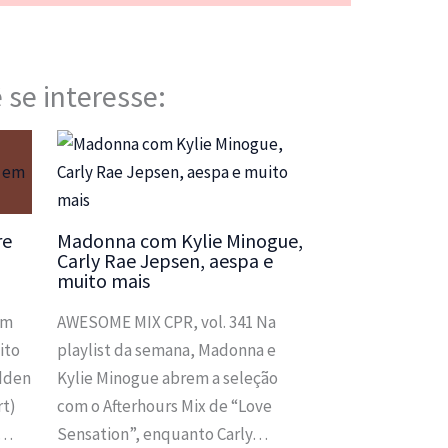
 se interesse:
re
Madonna com Kylie Minogue,
a
Carly Rae Jepsen, aespa e
muito mais
em
AWESOME MIX CPR, vol. 341 Na
ito
playlist da semana, Madonna e
idden
Kylie Minogue abrem a seleção
rt)
com o Afterhours Mix de “Love
m…
Sensation”, enquanto Carly…