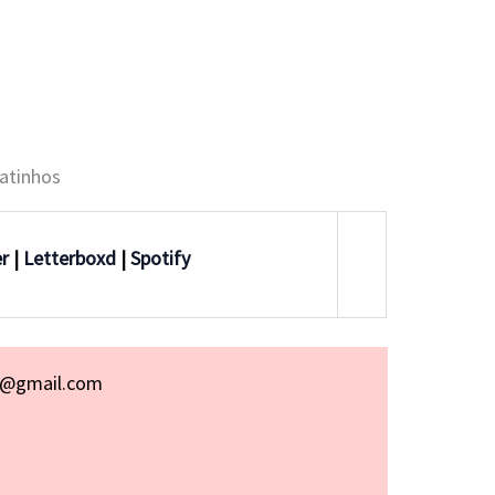
gatinhos
er
|
Letterboxd
|
Spotify
p@gmail.com