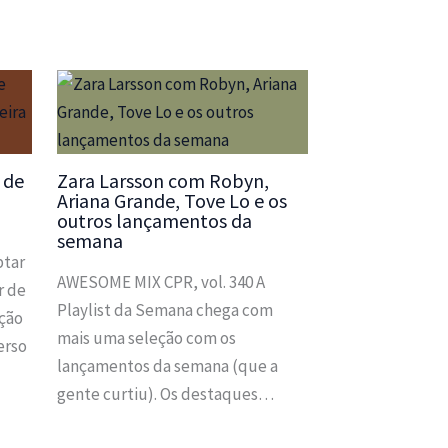
 de
Zara Larsson com Robyn,
Ariana Grande, Tove Lo e os
outros lançamentos da
semana
ptar
AWESOME MIX CPR, vol. 340 A
r de
Playlist da Semana chega com
ação
mais uma seleção com os
erso
lançamentos da semana (que a
gente curtiu). Os destaques…