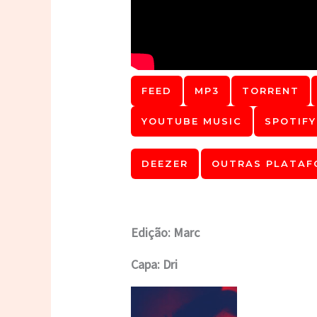
FEED
MP3
TORRENT
YOUTUBE MUSIC
SPOTIFY
DEEZER
OUTRAS PLATAF
Edição: Marc
Capa: Dri