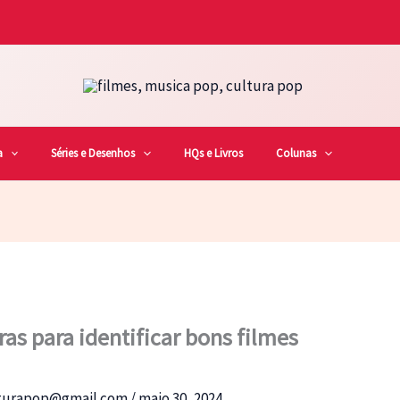
a
Séries e Desenhos
HQs e Livros
Colunas
as para identificar bons filmes
lturapop@gmail.com
/
maio 30, 2024