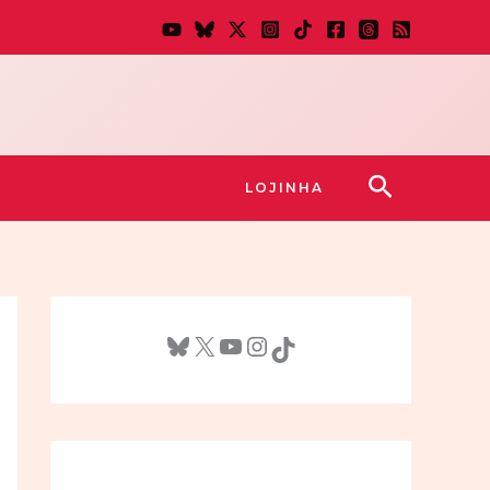
Pesquisar
LOJINHA
Bluesky
X
Youtube
Instagram
TikTok