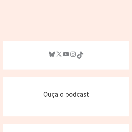
Bluesky
X
Youtube
Instagram
TikTok
Ouça o podcast