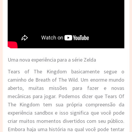
Uma nova experiência para a série Zelda
Tears of The Kingdom basicamente segue o
caminho de Breath of The Wild. Um enorme mundo
aberto, muitas missões para fazer e novas
mecânicas para jogar. Podemos dizer que Tears Of
The Kingdom tem sua própria compreensão da
experiência sandbox e isso significa que você pode
criar muitos momentos divertidos com seu público.
Embora haja uma história na qual você pode tentar