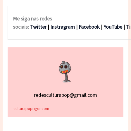
Me siga nas redes
sociais:
Twitter
|
Instragram
|
Facebook
|
YouTube
|
T
redesculturapop@gmail.com
culturapoprigor.com