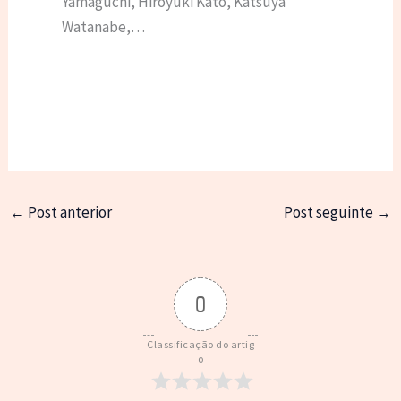
Yamaguchi, Hiroyuki Katô, Katsuya
Watanabe,…
←
Post anterior
Post seguinte
→
0
Classificação do artig
o