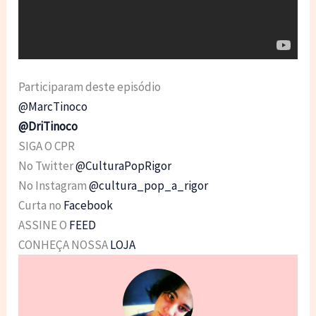
Participaram deste episódio
@MarcTinoco
@DriTinoco
SIGA O CPR
No Twitter
@CulturaPopRigor
No Instagram
@cultura_pop_a_rigor
Curta no
Facebook
ASSINE O
FEED
CONHEÇA NOSSA
LOJA