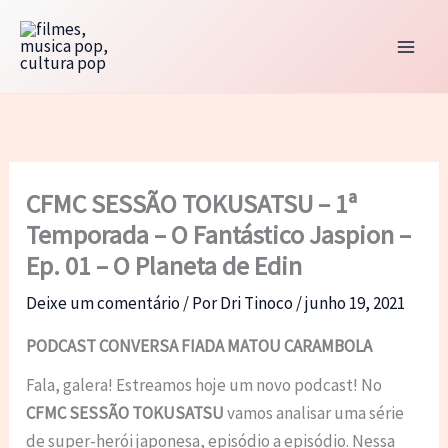
Ir
para
o
conteúdo
CFMC SESSÃO TOKUSATSU – 1ª
Temporada – O Fantástico Jaspion –
Ep. 01 – O Planeta de Edin
Deixe um comentário
/ Por
Dri Tinoco
/
junho 19, 2021
PODCAST CONVERSA FIADA MATOU CARAMBOLA
Fala, galera! Estreamos hoje um novo podcast! No
CFMC SESSÃO TOKUSATSU
vamos analisar uma série
de super-herói japonesa, episódio a episódio. Nessa