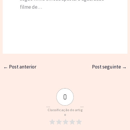
filme de…
←
Post anterior
Post seguinte
→
0
Classificação do artig
o