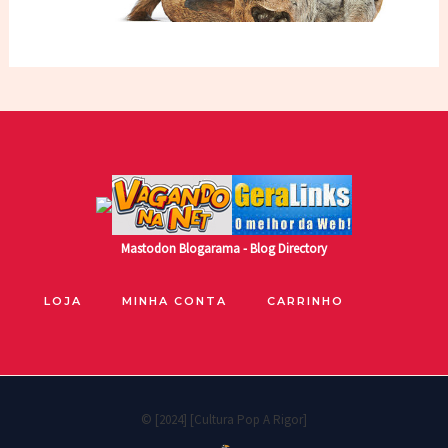
Mastodon
Blogarama - Blog Directory
LOJA
MINHA CONTA
CARRINHO
© [2024] [Cultura Pop A Rigor]