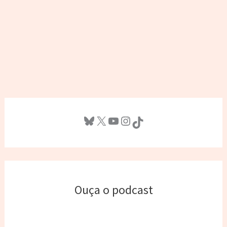
Bluesky
X
Youtube
Instagram
TikTok
Ouça o podcast