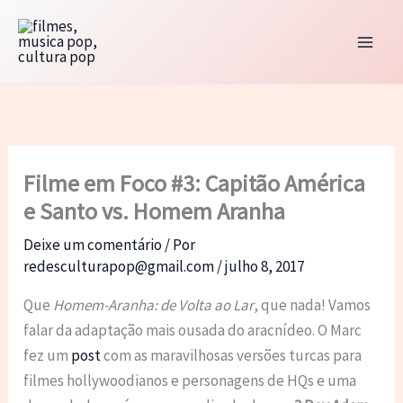
Ir
para
o
conteúdo
Filme em Foco #3: Capitão América
e Santo vs. Homem Aranha
Deixe um comentário
/ Por
redesculturapop@gmail.com
/
julho 8, 2017
Que
Homem-Aranha: de Volta ao Lar
, que nada! Vamos
falar da adaptação mais ousada do aracnídeo. O Marc
fez um
post
com as maravilhosas versões turcas para
filmes hollywoodianos e personagens de HQs e uma