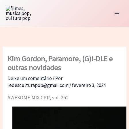
Ir
para
o
conteúdo
Kim Gordon, Paramore, (G)I-DLE e
outras novidades
Deixe um comentário
/ Por
redesculturapop@gmail.com
/
fevereiro 3, 2024
AWESOME MIX CPR, vol. 252