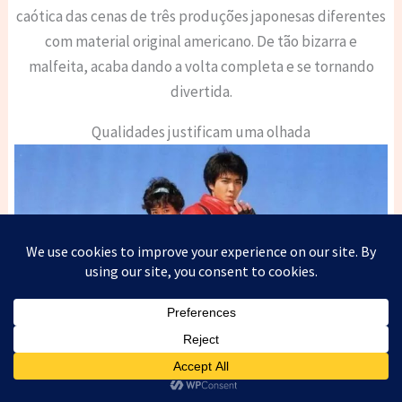
caótica das cenas de três produções japonesas diferentes
com material original americano. De tão bizarra e
malfeita, acaba dando a volta completa e se tornando
divertida.
Qualidades justificam uma olhada