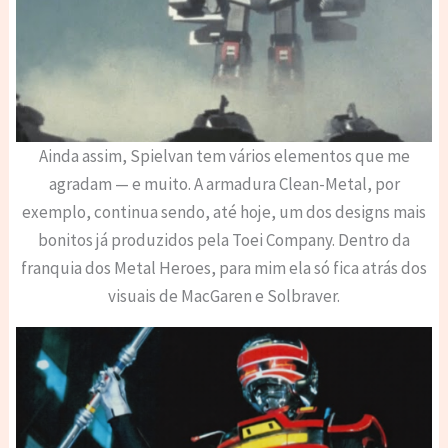
Ainda assim, Spielvan tem vários elementos que me
agradam — e muito. A armadura Clean-Metal, por
exemplo, continua sendo, até hoje, um dos designs mais
bonitos já produzidos pela Toei Company. Dentro da
franquia dos Metal Heroes, para mim ela só fica atrás dos
visuais de MacGaren e Solbraver.