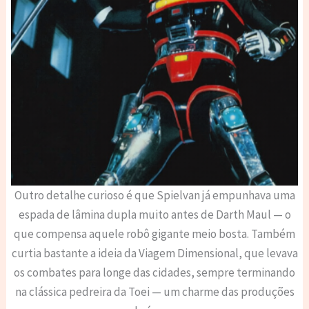
Outro detalhe curioso é que Spielvan já empunhava uma
espada de lâmina dupla muito antes de Darth Maul — o
que compensa aquele robô gigante meio bosta. Também
curtia bastante a ideia da Viagem Dimensional, que levava
os combates para longe das cidades, sempre terminando
na clássica pedreira da Toei — um charme das produções