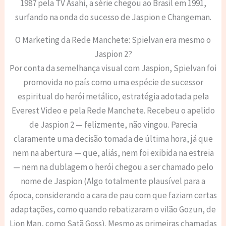
1987 pela TV Asahi, a série chegou ao Brasil em 1991,
surfando na onda do sucesso de Jaspion e Changeman.
O Marketing da Rede Manchete: Spielvan era mesmo o
Jaspion 2?
Por conta da semelhança visual com Jaspion, Spielvan foi
promovida no país como uma espécie de sucessor
espiritual do herói metálico, estratégia adotada pela
Everest Video e pela Rede Manchete. Recebeu o apelido
de Jaspion 2 — felizmente, não vingou. Parecia
claramente uma decisão tomada de última hora, já que
nem na abertura — que, aliás, nem foi exibida na estreia
— nem na dublagem o herói chegou a ser chamado pelo
nome de Jaspion (Algo totalmente plausível para a
época, considerando a cara de pau com que faziam certas
adaptações, como quando rebatizaram o vilão Gozun, de
Lion Man, como Satã Goss). Mesmo as primeiras chamadas