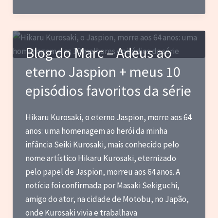
do
Marc
–
Notas
Blog do Marc – Adeus ao
sobre
eterno Jaspion + meus 10
filmes
que
episódios favoritos da série
vi
pela
Hikaru Kurosaki, o eterno Jaspion, morre aos 64
primeira
anos: uma homenagem ao herói da minha
vez
infância Seiki Kurosaki, mais conhecido pelo
em
nome artístico Hikaru Kurosaki, eternizado
junho
pelo papel de Jaspion, morreu aos 64 anos. A
de
notícia foi confirmada por Masaki Sekiguchi,
2026
amigo do ator, na cidade de Motobu, no Japão,
onde Kurosaki vivia e trabalhava