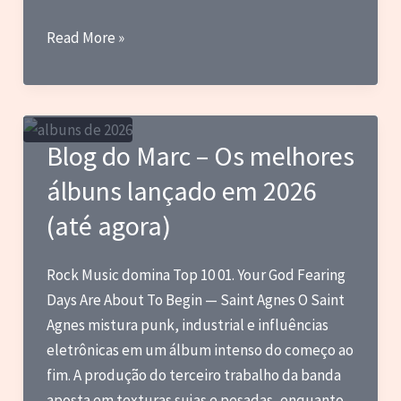
Blog
Read More »
do
Marc
–
Adeus
Blog do Marc – Os melhores
ao
álbuns lançado em 2026
eterno
Jaspion
(até agora)
+
meus
Rock Music domina Top 10 01. Your God Fearing
10
Days Are About To Begin — Saint Agnes O Saint
episódios
Agnes mistura punk, industrial e influências
favoritos
eletrônicas em um álbum intenso do começo ao
da
fim. A produção do terceiro trabalho da banda
série
aposta em texturas sujas e pesadas, enquanto