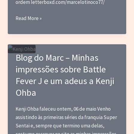
ordem letterboxd.com/marcelotinoco77/
Squishy
Read More »
Monsters
–
Ida
ao
Blog do Marc – Minhas
Cinema
impressões sobre Battle
Fever J e um adeus a Kenji
Ohba
Kenji Ohba faleceu ontem, 06 de maio Venho
assistindo às primeiras séries da franquia Super
Sentai e, sempre que termino uma delas,