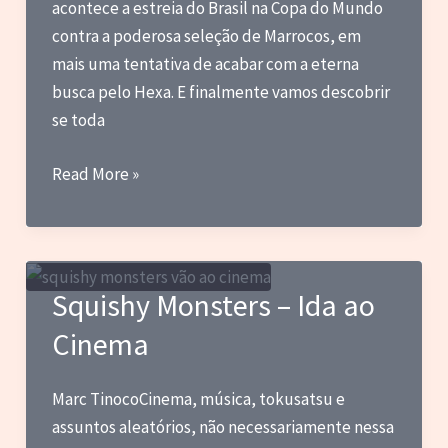
vez
acontece a estreia do Brasil na Copa do Mundo
em
contra a poderosa seleção de Marrocos, em
maio
mais uma tentativa de acabar com a eterna
de
busca pelo Hexa. E finalmente vamos descobrir
2026
se toda
Blog
Read More »
do
Marc
–
Hexa,
Squishy Monsters – Ida ao
Discos
Cinema
Vivos
e
Lanternas
Marc TinocoCinema, música, tokusatsu e
assuntos aleatórios, não necessariamente nessa