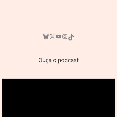
Bluesky
X
Youtube
Instagram
TikTok
Ouça o podcast