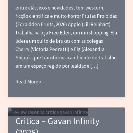
entre clássicos e novidades, tem western,
ficção científica e muito horror Frutas Proibidas
(Forbidden Fruits, 2026) Apple (Lili Reinhart)
trabalha na loja Free Eden, em um shopping. Ela
lidera um culto de bruxas com as colegas
Cherry (Victoria Pedretti) e Fig (Alexandra
Shipp), que transforma o ambiente de trabalho
em um espaço regido por lealdade […]
Blog
Read More »
do
Marc
–
Notas
Critica – Gavan Infinity
sobre
(2026)
filmes