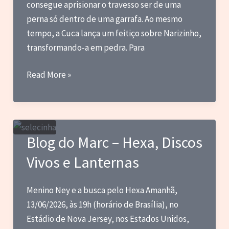
consegue aprisionar o travesso ser de uma
perna só dentro de uma garrafa. Ao mesmo
tempo, a Cuca lança um feitiço sobre Narizinho,
transformando-a em pedra. Para
Blog
Read More »
do
Marc
–
Notas
Blog do Marc – Hexa, Discos
sobre
Vivos e Lanternas
filmes
que
vi
Menino Ney e a busca pelo Hexa Amanhã,
pela
13/06/2026, às 19h (horário de Brasília), no
primeira
Estádio de Nova Jersey, nos Estados Unidos,