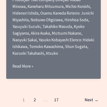
um
Minowa, Kaneharu Mitsumura, Michio Konishi,
adeus
Hidenori Ishida, Osamu Kaneda Roteiro: Junichi
a
Miyashita, Nobuwo Ohgizawa, Hirohisa Soda,
Kenji
Yasuyuki Suzuki, Takahiko Masuda, Kyoko
Ohba
Sagiyama, Akira Asaka, Mutsumi Nakano,
Naoyuki Sakai, Yasuko Kobayashi Elenco: Hideki
Ishikawa, Tomoko Kawashima, Shun Sugata,
Kazuoki Takahashi, Atsuko
Critica
Read More »
–
Tokusou
Robo
Janperson
(1993)
1
2
…
17
Next
→