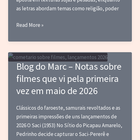
as letras abordam temas como religião, poder
Blog
Read More »
do
Marc
–
Os
Blog do Marc – Notas sobre
melhores
filmes que vi pela primeira
álbuns
lançado
vez em maio de 2026
em
2026
Clássicos do faroeste, samurais revoltados e as
(até
primeiras impressões de uns lançamentos de
agora)
2026 O Saci (1953) No Sítio do Picapau Amarelo,
Pedrinho decide capturar o Saci-Pererê e