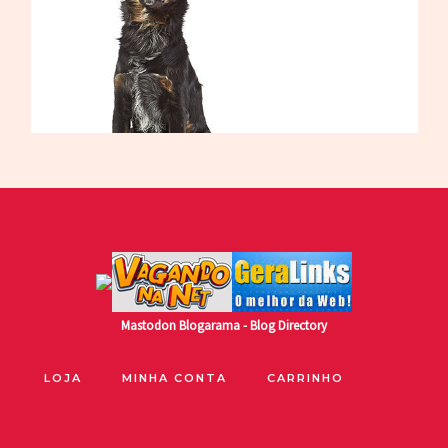
Mastodon
Blogarama - Blog Directory
LOJA
MINHA CONTA
CARRINHO