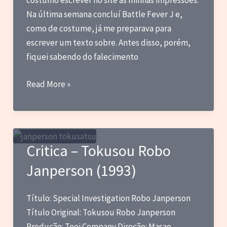
costumo escrever no site as minhas impressões.
Na última semana concluí Battle Fever J e,
como de costume, já me preparava para
escrever um texto sobre. Antes disso, porém,
fiquei sabendo do falecimento
Blog
Read More »
do
Marc
–
Minhas
Critica – Tokusou Robo
impressões
Janperson (1993)
sobre
Battle
Fever
Título: Special Investigation Robo Janperson
J
Título Original: Tokusou Robo Janperson
e
Produção: Toei Company Direção: Masao