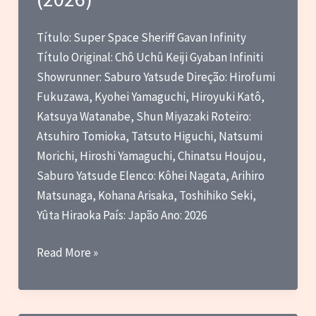
que
vi
Título: Super Space Sheriff Gavan Infinity
pela
Título Original: Chô Uchû Keiji Gyaban Infiniti
primeira
Showrunner: Saburo Yatsude Direção: Hirofumi
vez
Fukuzawa, Kyohei Yamaguchi, Hiroyuki Katô,
em
Katsuya Watanabe, Shun Miyazaki Roteiro:
julho
Atsuhiro Tomioka, Tatsuto Higuchi, Natsumi
de
Morichi, Hiroshi Yamaguchi, Chinatsu Houjou,
2026
Saburo Yatsude Elenco: Kôhei Nagata, Arihiro
Matsunaga, Kohana Arisaka, Toshihiko Seki,
Yûta Hiraoka País: Japão Ano: 2026
Critica
Read More »
–
Gavan
Infinity