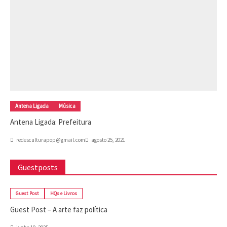
Antena Ligada
Música
Antena Ligada: Prefeitura
redesculturapop@gmail.com
agosto 25, 2021
Guestposts
Guest Post
HQs e Livros
Guest Post – A arte faz política