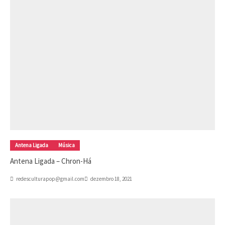
Antena Ligada
Música
Antena Ligada – Chron-Há
redesculturapop@gmail.com
dezembro 18, 2021