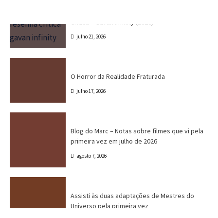
Crítica
Destaques
Marc Tinoco
Séries e Desenhos
Tokusatsu
Critica – Gavan Infinity (2026)
julho 21, 2026
Cinema
Crítica
Destaques
Dri Tinoco
O Horror da Realidade Fraturada
julho 17, 2026
Blog do Marc
Cinema
Destaques
Marc Tinoco
Blog do Marc – Notas sobre filmes que vi pela
primeira vez em julho de 2026
agosto 7, 2026
Canal CPR
Cinema
Crítica
Destaques
Assisti às duas adaptações de Mestres do
Universo pela primeira vez