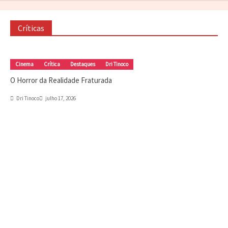
julho 31, 2026
Críticas
Crítica
Destaques
Marc Tinoco
Séries e Desenhos
Tokusatsu
Critica – Gavan Infinity (2026)
julho 21, 2026
Cinema
Crítica
Destaques
Dri Tinoco
O Horror da Realidade Fraturada
Cinema
Crítica
Destaques
Dri Tinoco
Dri Tinoco
julho 17, 2026
O Horror da Realidade Fraturada
julho 17, 2026