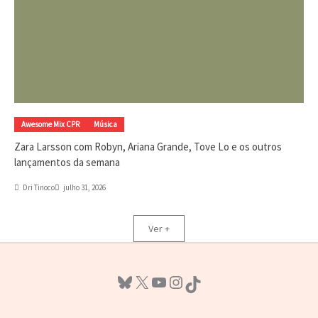
Awesome Mix CPR
Música
Zara Larsson com Robyn, Ariana Grande, Tove Lo e os outros
lançamentos da semana
Dri Tinoco
julho 31, 2026
Ver +
Bluesky
X
Youtube
Instagram
TikTok