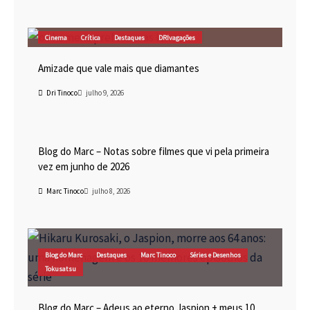
Cinema
Crítica
Destaques
DRIvagações
Amizade que vale mais que diamantes
Dri Tinoco
julho 9, 2026
Blog do Marc
Cinema
Destaques
Marc Tinoco
Blog do Marc – Notas sobre filmes que vi pela primeira
vez em junho de 2026
Marc Tinoco
julho 8, 2026
Blog do Marc
Destaques
Marc Tinoco
Séries e Desenhos
Tokusatsu
Blog do Marc – Adeus ao eterno Jaspion + meus 10