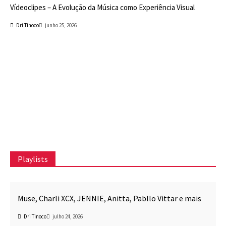
Vídeoclipes – A Evolução da Música como Experiência Visual
Dri Tinoco
junho 25, 2026
Playlists
Awesome Mix CPR
Música
Muse, Charli XCX, JENNIE, Anitta, Pabllo Vittar e mais
Dri Tinoco
julho 24, 2026