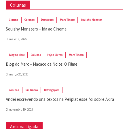
Colunas
Cinema
Colunas
Destaques
Marc Tinoco
Squishy Monster
Squishy Monsters – Ida ao Cinema
maio 18, 2026
Blog do Marc
Colunas
HQs e Livros
Marc Tinoco
Blog do Marc – Macaco da Noite: O Filme
março 20, 2026
Colunas
Dri Tinoco
DRIvagações
Andei escrevendo uns textos na Peliplat esse foi sobre Akira
novembro 19, 2025
Antena Ligada