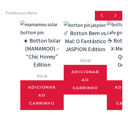
Produtos por Marca
☄️ Botton Bem vs.
☀️ Botton Solar
☕ Botto
Mal: O Fantástico
(MAMAMOO) –
X-Men 9
JASPION Edition
“Chic Honey”
Que
R$
6.00
Edition
Gos
ADICIONAR
R$
6.00
R$
AO
ADICIONAR
ADIC
CARRINHO
AO
CARRINHO
CAR