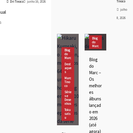
Tinoco
Dri Tinoco
junho 16, 2026
julho
sual
8, 2026
6
Blog
do
Marc
Blog
Dest
do
aque
Marc
Blog
s
Dest
do
Marc
aque
Tino
s
Marc –
co
Marc
Os
Músi
Tino
ca
melhor
co
es
Série
s e
álbuns
Dese
nhos
lançad
Toku
o em
sats
u
2026
(até
agora)