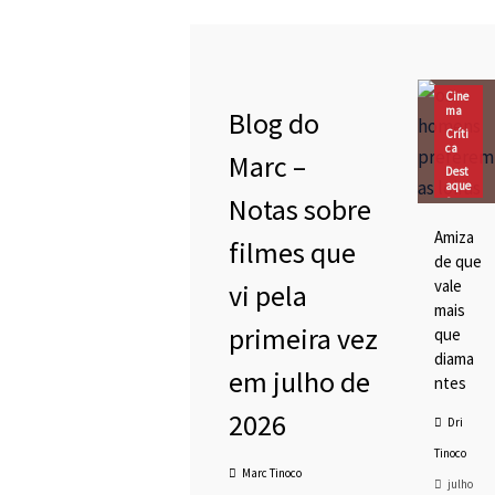
Blog do Marc
Cinema
Cine
Destaques
ma
Blog do
CFMC NO CINEMA 27 –
Marc Tinoco
Críti
y
Kiss Kiss Bang Bang –
ca
Marc –
As três versões
Dest
cinematograficas de
aque
Notas sobre
s
O Beijo No Asfalto
DRIv
Amiza
agaç
filmes que
ões
de que
vale
vi pela
mais
primeira vez
que
diama
MC SESSÃO TOKUSATSU
em julho de
ntes
 – Dublagem Privada de
men Rider Build e Maldito
2026
Dri
pion! Eu Entendi a
fêrencia!
Tinoco
Marc Tinoco
julho