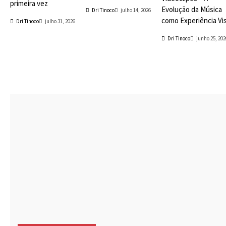
primeira vez
Evolução da Música
Dri Tinoco
julho 14, 2026
como Experiência Vi
Dri Tinoco
julho 31, 2026
Dri Tinoco
junho 25, 202
Playlists