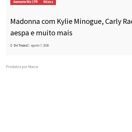
Awesome Mix CPR
Música
Madonna com Kylie Minogue, Carly Ra
aespa e muito mais
Dri Tinoco
agosto 7, 2026
Produtos por Marca