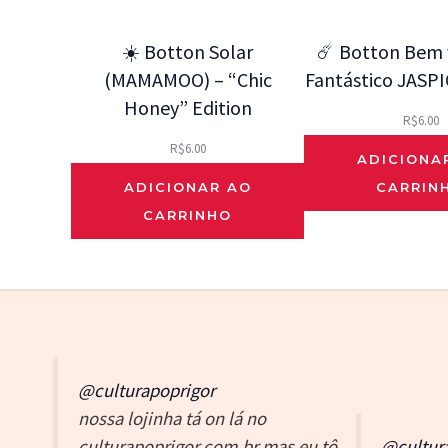
☀️ Botton Solar
☄️ Botton Bem v
(MAMAMOO) – “Chic
Fantástico JASPI
Honey” Edition
R$
6.00
R$
6.00
ADICIONA
ADICIONAR AO
CARRIN
CARRINHO
@culturapoprigor
nossa lojinha tá on lá no
culturapoprigor.com.br mas eu tô
@cultur