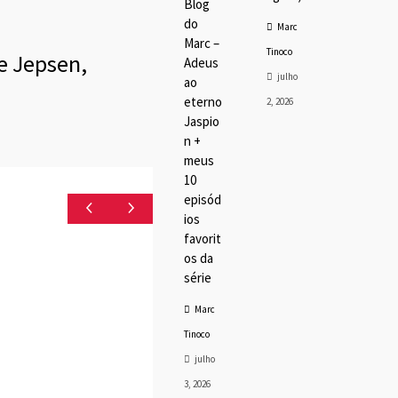
Blog
do
Marc
Marc –
Tinoco
e Jepsen,
Adeus
julho
ao
eterno
2, 2026
Jaspio
n +
meus
10
episód
ios
favorit
os da
série
Marc
Tinoco
julho
3, 2026