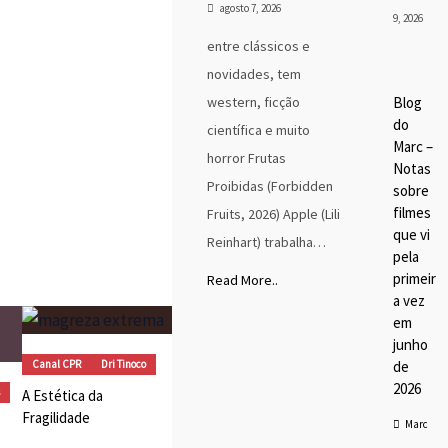
agosto 7, 2026
9, 2026
entre clássicos e
Blog
novidades, tem
do
Marc
western, ficção
Blog
MC SESSÃO TOKUSATSU
Cine
do
ma
científica e muito
 – 40 Anos de Changeman
Marc –
Dest
Jaspion ou Como nos
horror Frutas
aque
Notas
aixonamos pelo
s
Proibidas (Forbidden
sobre
kusatsu
Marc
Tino
filmes
Fruits, 2026) Apple (Lili
co
que vi
Reinhart) trabalha…
pela
primeir
Read More..
a vez
em
junho
Canal CPR
Dri Tinoco
de
2026
A Estética da
Fragilidade
Marc