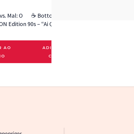
s. Mal: O
☕ Botton Ciclope X-Men
☣️ Botton 
ON Edition
90s – “Ai Que Café Gostoso”
Avenger – 
Tóx
R$
6.00
R$
6.
R AO
ADICIONAR AO
HO
CARRINHO
ADICIO
CARR
apoprigor