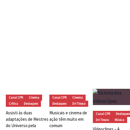
(1990) e A Assassina (1993) –
Finalmente defendemos um
remake?
CF
03
Dri Tinoco
dezembro 6, 2025
e 
Ap
To
Vídeos
Canal CPR
Cinema
Canal CPR
Cinema
Crítica
Destaques
Destaques
Dri Tinoco
Assisti às duas
Musicais e cinema de
Canal CPR
Destaques
adaptações de Mestres
ação têm muito em
Dri Tinoco
Música
do Universo pela
comum
Vídeoclipes – A